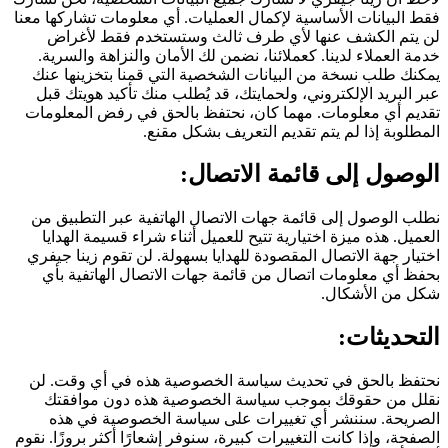
فقط البيانات الأساسية لإكمال العمليات. أي معلومات تشاركها معنا
لن يتم الكشف عنها لأي طرف ثالث وستستخدم فقط لأغراض
خدمة العملاء لدينا. كعملائنا، نضمن لك الأمان والنزاهة والسرية.
يمكنك طلب نسخة من البيانات الشخصية التي قمنا بتخزينها عنك
عبر البريد الإلكتروني، ولحمايتك، قد يُطلب منك تأكيد هويتك قبل
تقديم أي معلومات. مهما كان، نحتفظ بالحق في رفض المعلومات
المطلوبة إذا لم يتم تقديم التعريف بشكل مقنع.
الوصول إلى قائمة الاتصال:
نطلب الوصول إلى قائمة جهات الاتصال الهاتفية عبر التطبيق من
العميل. هذه ميزة اختيارية تتيح للعميل أثناء شراء قسيمة الهدايا
اختيار جهة الاتصال المقصودة للهدايا بسهولة. لن تقوم زينا جيفري
بحفظ أي معلومات اتصال من قائمة جهات الاتصال الهاتفية بأي
شكل من الأشكال.
التحديثات:
نحتفظ بالحق في تحديث سياسة الخصوصية هذه في أي وقت. لن
نقلل من حقوقك بموجب سياسة الخصوصية هذه دون موافقتك
الصريحة. سننشر أي تغييرات على سياسة الخصوصية في هذه
الصفحة، وإذا كانت التغييرات كبيرة، سنوفر إشعارًا أكثر بروزًا. نقوم