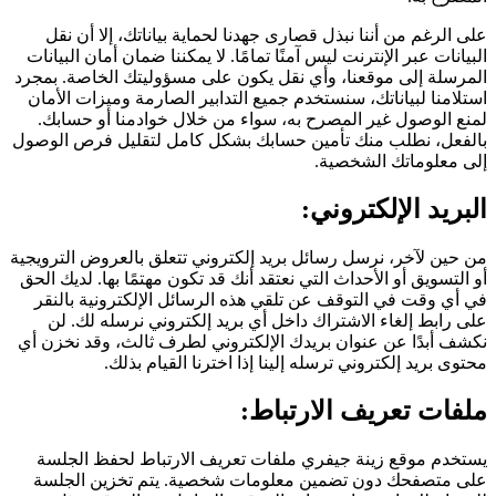
على الرغم من أننا نبذل قصارى جهدنا لحماية بياناتك، إلا أن نقل
البيانات عبر الإنترنت ليس آمنًا تمامًا. لا يمكننا ضمان أمان البيانات
المرسلة إلى موقعنا، وأي نقل يكون على مسؤوليتك الخاصة. بمجرد
استلامنا لبياناتك، سنستخدم جميع التدابير الصارمة وميزات الأمان
لمنع الوصول غير المصرح به، سواء من خلال خوادمنا أو حسابك.
بالفعل، نطلب منك تأمين حسابك بشكل كامل لتقليل فرص الوصول
إلى معلوماتك الشخصية.
البريد الإلكتروني:
من حين لآخر، نرسل رسائل بريد إلكتروني تتعلق بالعروض الترويجية
أو التسويق أو الأحداث التي نعتقد أنك قد تكون مهتمًا بها. لديك الحق
في أي وقت في التوقف عن تلقي هذه الرسائل الإلكترونية بالنقر
على رابط إلغاء الاشتراك داخل أي بريد إلكتروني نرسله لك. لن
نكشف أبدًا عن عنوان بريدك الإلكتروني لطرف ثالث، وقد نخزن أي
محتوى بريد إلكتروني ترسله إلينا إذا اخترنا القيام بذلك.
ملفات تعريف الارتباط:
يستخدم موقع زينة جيفري ملفات تعريف الارتباط لحفظ الجلسة
على متصفحك دون تضمين معلومات شخصية. يتم تخزين الجلسة