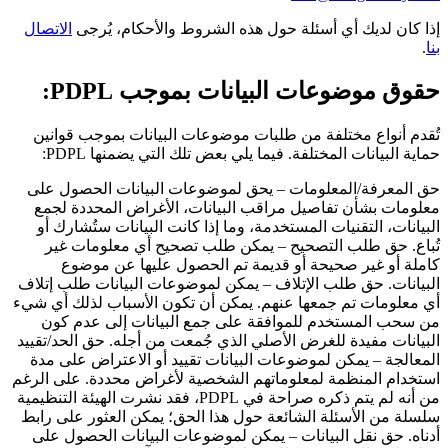
إذا كان لديك أي أسئلة حول هذه الشروط والأحكام، يُرجى
الاتصال
بنا
.
حقوق موضوعات البيانات بموجب PDPL:
تُقدم أنواع مختلفة من طلبات موضوعات البيانات بموجب قوانين
حماية البيانات المختلفة. فيما يلي بعض تلك التي يضمنها PDPL:
حق المعرفة/المعلومات – يحق لموضوعات البيانات الحصول على
معلومات بشأن تفاصيل مراقب البيانات، الأغراض المحددة لجمع
البيانات، التقنيات المستخدمة، وما إذا كانت البيانات ستُشارك أو
تُباع. حق طلب التصحيح – يمكن طلب تصحيح أي معلومات غير
كاملة أو غير صحيحة أو قديمة تم الحصول عليها عن موضوع
البيانات. حق طلب الإتلاف – يمكن لموضوعات البيانات طلب إتلاف
أي معلومات تم جمعها عنهم. يمكن أن تكون الأسباب لذلك أي شيء
من سحب المستخدم للموافقة على جمع البيانات إلى عدم كون
البيانات مفيدة للغرض الأصلي الذي جُمعت من أجله. حق الحد/تقييد
المعالجة – يمكن لموضوعات البيانات تقييد أو الاعتراض على مدة
استخدام المنظمة لمعلوماتهم الشخصية لأغراض محددة. على الرغم
من أنه لم يتم ذكره صراحة في PDPL، فقد نشرت الهيئة التنظيمية
سلسلة من الأسئلة الشائعة حول هذا الحق؛ يمكن العثور على رابط
أدناه. حق نقل البيانات – يمكن لموضوعات البيانات الحصول على