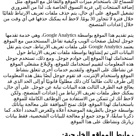
للسماح لك باستخدام ميزات الموقع والتفاعل مع الموقع، مثل
إضافة المنتجات إلى عربة التسوق الخاصة بك، لذا من الضروري
تشغيل الموقع. على أي حال، يتم حذف ملفات تعريف الارتباط تلقائيًا
خلال فترة لا تتجاوز 30 يومًا. لاحظ أنه يمكنك حذفها في أي وقت من
خلال إعدادات المتصفح.
يتم تقديم هذا الموقع بواسطة Google Analytics، وهي خدمة تقدمها
جوجل لتحليل صفحات الويب وكيفية تفاعل المستخدمين مع الموقع.
يعتمد Google Analytics على ملفات تعريف الارتباط، حيث يتم نقل
البيانات التي تم إنشاؤها بواسطة ملفات تعريف الارتباط حول
استخدامك لهذا الموقع إلى خوادم جوجل. ومع ذلك، تستخدم جوجل
هذه المعلومات لتقييم استخدامك للموقع، ولإبلاغ مشغلي الموقع
عن نشاطك على الموقع، ولتقديم خدمات أخرى تتعلق بنشاط
الموقع واستخدام الإنترنت. قد تقوم جوجل أيضًا بنقل هذه المعلومات
إلى طرف ثالث طالما كان ذلك مطلوبًا قانونيًا أو إلى الحد الذي قد
يعالج فيه الطرف الثالث هذه البيانات نيابة عن جوجل. على أي حال،
يمكنك حظر ملفات تعريف الارتباط من إعدادات المتصفح، ولكن
لاحظ أنك لن تتمكن من الاستفادة من الوظائف الكاملة للموقع.
باستخدامك لهذا الموقع، فإنك تمنح الموافقة على معالجة بياناتك
بواسطة جوجل بالطريقة الموضحة أعلاه وللغرض المحدد أعلاه. كما
ذكرنا سابقًا، لا يوجد جمع أو معالجة للبيانات الشخصية، فقط بيانات
زيارتك ونشاطك على هذا الموقع.
روابط المواقع الخارجية: