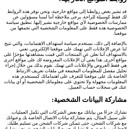
قد تشير بعض روابطنا إلى مواقع خارجية، ونحن نوفر هذه الروابط
لك فقط كوسيلة للراحة. يرجى ملاحظة أننا لسنا مسؤولين عن
ممارسات الخصوصية لأي مواقع خارجية نشير إليها. تنطبق سياسة
الخصوصية هذه فقط على المعلومات الشخصية التي نجمعها من
موقعنا.
بالإضافة إلى ذلك، نستخدم سياسة استهداف الاهتمامات، والتي تتيح
لنا عرض الإعلانات التي تهمك على موقعنا الإلكتروني. نعني
بالاستهداف أننا نعلن عن المنتجات التي قمت بمشاهدتها مؤخرًا على
مواقع أخرى. هذا يعني أن الإعلانات المعروضة لك على مواقع أخرى
هي فقط العروض والإعلانات التي تهمك. نقوم بذلك من خلال إجراء
تحليل مفصل للمعلومات المجمعة في ملفات تعريف الارتباط
الخاصة بك على موقعنا للتعرف على اهتماماتك كمستخدم. هذه
المعلومات مجهولة ولا تحتوي على معلوماتك الشخصية أو أي بيانات
عنك في سجلات حساب العميل.
مشاركة البيانات الشخصية:
نشارك جزءًا من بياناتك مع بعض الشركات التي تكمل العمليات.
على سبيل المثال، يتم مشاركة بيانات الاتصال الخاصة بك وعنوانك
مع شركات الشحن، حتى تتمكن شركات الشحن من تسليم طلبك.
لاحظ أن زينا جيفري لا تشارك جميع البيانات الشخصية، نحن نشارك