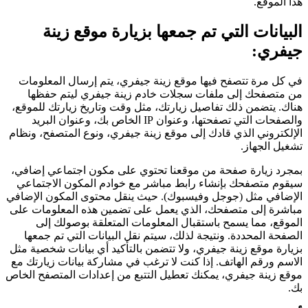
هذا الموقع.
البيانات التي تم جمعها بزيارة موقع زينة
جيفري:
في كل مرة تتصفح فيها موقع زينة جيفري، يتم إرسال المعلومات
من متصفحك إلى ملفات سجلات خادم زينة جيفري ليتم حفظها
هناك. يتضمن ذلك تفاصيل زيارتك، مثل وقت وتاريخ زيارتك للموقع،
والصفحات التي تصفحتها، وعنوان IP الخاص بك، وعنوان البريد
الإلكتروني الذي قادك إلى موقع زينة جيفري، ونوع المتصفح، ونظام
تشغيل الجهاز.
بمجرد زيارة صفحة من موقعنا تحتوي على مكون اجتماعي إضافي،
سيقوم متصفحك بإنشاء رابط مباشر مع خوادم المكون الاجتماعي
الإضافي مثل (جوجل وفيسبوك). حيث ينقل محتوى المكون الإضافي
مباشرة إلى متصفحك، الذي يعمل على تضمين هذه المعلومات على
الموقع، مما يسمح باستقبال المعلومات المتعلقة بوصولك إلى
الصفحة المحددة. ونتيجة لذلك، سيتم نقل البيانات التي تم جمعها
بزيارة موقع زينة جيفري، ولا تتضمن بالتأكيد أي بيانات شخصية مثل
الاسم ورقم الهاتف. إذا كنت لا ترغب في مشاركة بيانات زيارتك مع
موقع زينة جيفري، يمكنك تعطيل التتبع من إعدادات المتصفح الخاص
بك.